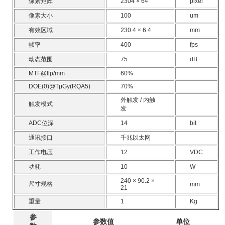
像素矩阵
2304 × 64
pixel
像素大小
100
um
有效区域
230.4 × 6.4
mm
帧率
400
fps
动态范围
75
dB
MTF@llp/mm
60%
DOE(0)@TμGy(RQA5)
70%
外触发 / 内触
触发模式
发
ADC位深
14
bit
通讯接口
千兆以太网
工作电压
12
VDC
功耗
10
W
240 × 90.2 ×
尺寸规格
mm
21
重量
1
Kg
参
参数值
单位