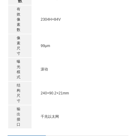
数
有
效
像
2304H×84V
素
数
像
素
99μm
尺
寸
曝
光
滚动
模
式
结
构
240×90.2×21mm
尺
寸
输
出
千兆以太网
接
口