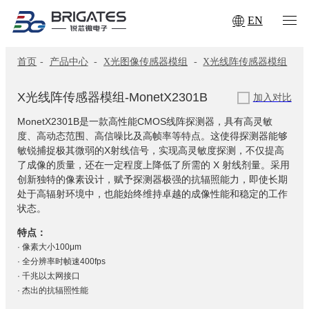
EN
首页
-
产品中心
-
X光图像传感器模组
-
X光线阵传感器模组
X光线阵传感器模组-MonetX2301B
加入对比
MonetX2301B是一款高性能CMOS线阵探测器，具有高灵敏
度、高动态范围、高信噪比及高帧率等特点。这使得探测器能够
敏锐捕捉极其微弱的X射线信号，实现高灵敏度探测，不仅提高
了成像的质量，还在一定程度上降低了所需的 X 射线剂量。采用
创新独特的像素设计，赋予探测器极强的抗辐照能力，即使长期
处于高辐射环境中，也能始终维持卓越的成像性能和稳定的工作
状态。
特点：
· 像素大小100μm
· 全分辨率时帧速400fps
· 千兆以太网接口
· 杰出的抗辐照性能