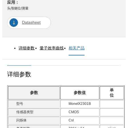
应用：
头颅侧位/测量
Datasheet
详细参数
量子效率曲线
相关产品
详细参数
单
参数
参数值
位
型号
MonetX2301B
传感器类型
CMOS
闪烁体
CsI