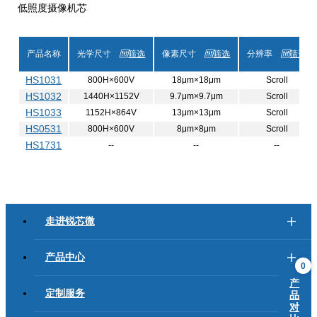
低照度摄像机芯
产品名称
光学尺寸
筛选
像素尺寸
筛选
分辨率
筛选
HS1031
800H×600V
18μm×18μm
Scroll
HS1032
1440H×1152V
9.7μm×9.7μm
Scroll
HS1033
1152H×864V
13μm×13μm
Scroll
HS0531
800H×600V
8μm×8μm
Scroll
HS1731
--
--
--
走进锐芯微
产品中心
0
产
定制服务
品
对