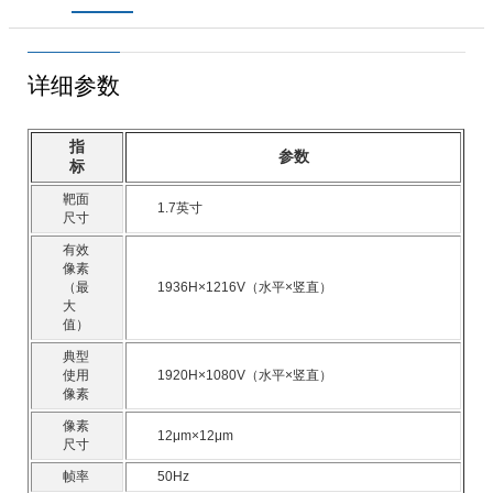
详细参数
指
参数
标
靶面
1.7英寸
尺寸
有效
像素
（最
1936H×1216V（水平×竖直）
大
值）
典型
使用
1920H×1080V（水平×竖直）
像素
像素
12μm×12μm
尺寸
帧率
50Hz