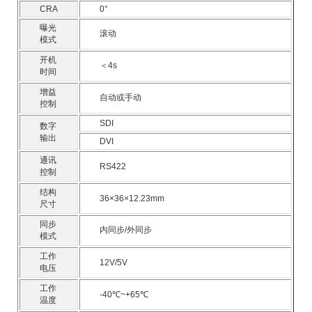
CRA
0°
曝光
滚动
模式
开机
＜4s
时间
增益
自动或手动
控制
SDI
数字
输出
DVI
通讯
RS422
控制
结构
36×36×12.23mm
尺寸
同步
内同步/外同步
模式
工作
12V/5V
电压
工作
-40℃~+65℃
温度