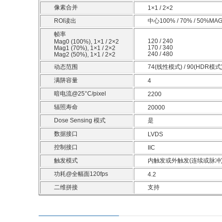
像素合并
1×1 / 2×2
ROI读出
中心100% / 70% / 50%M
帧率
120 / 240
Mag0 (100%), 1×1 / 2×2
170 / 340
Mag1 (70%), 1×1 / 2×2
240 / 480
Mag2 (50%), 1×1 / 2×2
动态范围
74(线性模式) / 90(HDR模式
满阱容量
4
暗电流@25°C/pixel
2200
辐照寿命
20000
Dose Sensing 模式
是
数据接口
LVDS
控制接口
IIC
触发模式
内触发或外触发(连续或脉冲
功耗@全幅面120fps
4.2
二维拼接
支持