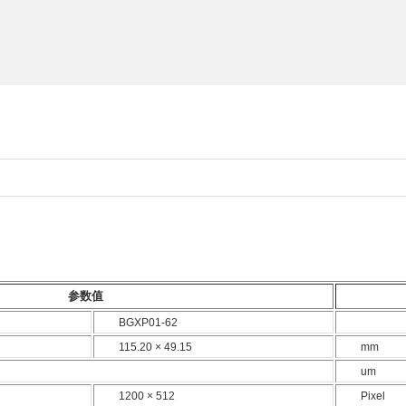
参数值
BGXP01-62
115.20 × 49.15
mm
um
1200 × 512
Pixel