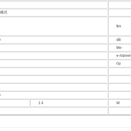
AG模式
fps
)
dB
Me-
e-/s/pixel
Gy
)
1.4
W