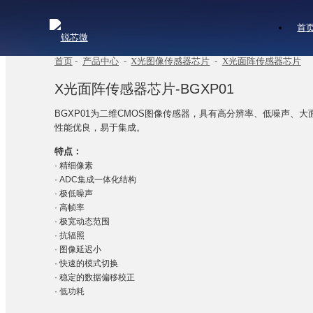
首
首页
-
产品中心
-
X光图像传感器芯片
-
X光面阵传感器芯片
X光面阵传感器芯片-BGXP01
BGXP01为二维CMOS图像传感器，具有高分辨率、低噪声、
性能优良，易于集成。
特点：
· 精细像素
· ADC集成一体化结构
· 极低噪声
· 高帧率
· 极宽动态范围
· 抗辐照
· 图像延迟小
· 快速的模式切换
· 稳定的数据偏移校正
· 低功耗