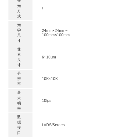
曝
光
/
方
式
光
学
24mm×24mm~
100mm×100mm
尺
寸
像
素
6~10μm
尺
寸
分
辨
10K×10K
率
最
大
10fps
帧
率
数
据
LVDS/Serdes
接
口