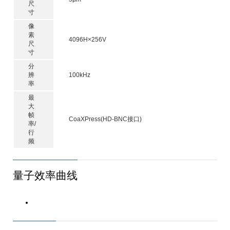
尺
寸
像
素
4096H×256V
尺
寸
分
辨
100kHz
率
最
大
帧
CoaXPress(HD-BNC接口)
率/
行
频
量子效率曲线