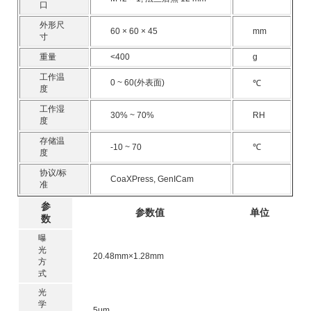
口
外形尺
60 × 60 × 45
mm
寸
重量
<400
g
工作温
0 ~ 60(外表面)
℃
度
工作湿
30% ~ 70%
RH
度
存储温
-10 ~ 70
℃
度
协议/标
CoaXPress, GenICam
准
参
参数值
单位
数
曝
光
20.48mm×1.28mm
方
式
光
学
5μm