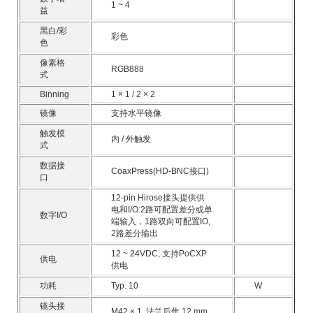
1 ~ 4
益
黑白/彩
彩色
色
像素格
RGB888
式
Binning
1 × 1 / 2 × 2
镜像
支持水平镜像
触发模
内 / 外触发
式
数据接
CoaxPress(HD-BNC接口)
口
12-pin Hirose接头提供供
电和I/O:2路可配置差分或单
数字I/O
端输入，1路双向可配置IO,
2路差分输出
12 ~ 24VDC, 支持PoCXP
供电
供电
功耗
Typ. 10
W
镜头接
M42 × 1, 法兰后焦 12 mm