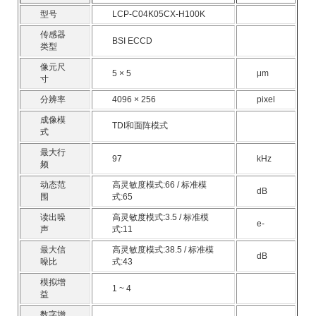
型号
LCP-C04K05CX-H100K
传感器
BSI ECCD
类型
像元尺
5 × 5
μm
寸
分辨率
4096 × 256
pixel
成像模
TDI和面阵模式
式
最大行
97
kHz
频
动态范
高灵敏度模式:66 / 标准模
dB
围
式:65
读出噪
高灵敏度模式:3.5 / 标准模
e-
声
式:11
最大信
高灵敏度模式:38.5 / 标准模
dB
噪比
式:43
模拟增
1 ~ 4
益
数字增