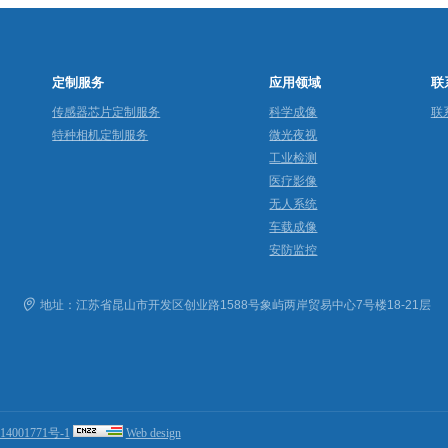
定制服务
应用领域
联
传感器芯片定制服务
科学成像
联
特种相机定制服务
微光夜视
工业检测
医疗影像
无人系统
车载成像
安防监控
m
地址：江苏省昆山市开发区创业路1588号象屿两岸贸易中心7号楼18-21层
4001771号-1
Web design